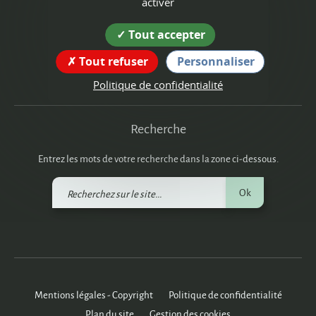
activer
38160 Montagne
Tout accepter
tél : 04 76 36 40 15
Tout refuser
Personnaliser
Suivez nous !
Politique de confidentialité
Recherche
Entrez les mots de votre recherche dans la zone ci-dessous.
Recherchez
Ok
sur
le
site
Mentions légales - Copyright
Politique de confidentialité
Plan du site
Gestion des cookies