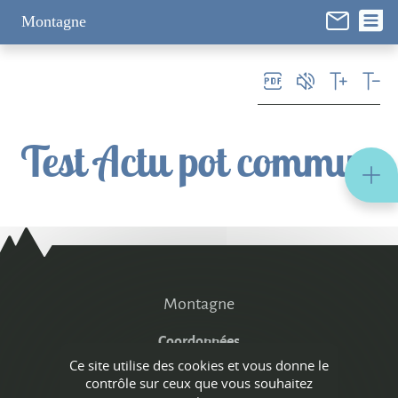
Panneau de gestion des cookies
Montagne
Test Actu pot commun
Montagne
Coordonnées
de la mairie
Ce site utilise des cookies et vous donne le
contrôle sur ceux que vous souhaitez
262 rue du Village,