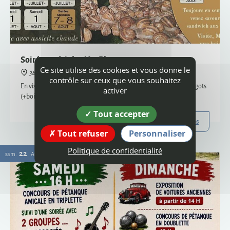
38160 Montagne
En visite semi-nocturne, venez savourer notre sandwich aux escargots
(+boisson) - uniquement sur réservation, places limitées
Plus d'infos
Ce site utilise des cookies et vous donne le
22
contrôle sur ceux que vous souhaitez
sam.
AOÛT
activer
Tout accepter
Tout refuser
Personnaliser
Politique de confidentialité
Vogue
38160 Montagne
Organisée par le comité des fêtes et l'ACCA, la vogue de Montagne