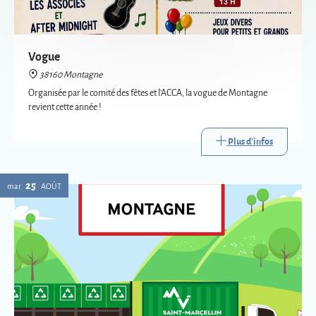
revient cette année !
Plus d'infos
25
mar.
AOÛT
Passage de la déchèterie mobile à Montagne
38160 Montagne
La déchèterie mobile est le service itinérant de collecte de certains
déchets. Mise en place par Saint-Marcellin Vercors Isère Communauté,
elle va à la rencontre des habitants des communes les plus éloignées