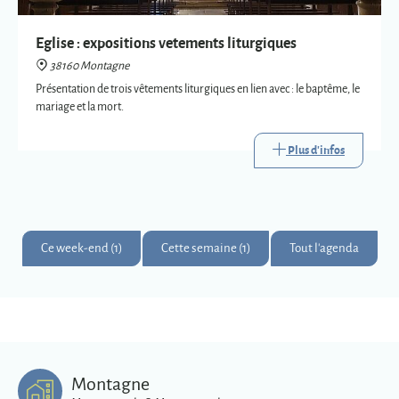
Plus d'infos
Ce week-end (1)
Cette semaine (1)
Tout l'agenda
Montagne
Montagnards & Montagnardes
2
273
9
Km
superficie
habitants
Plus d'infos