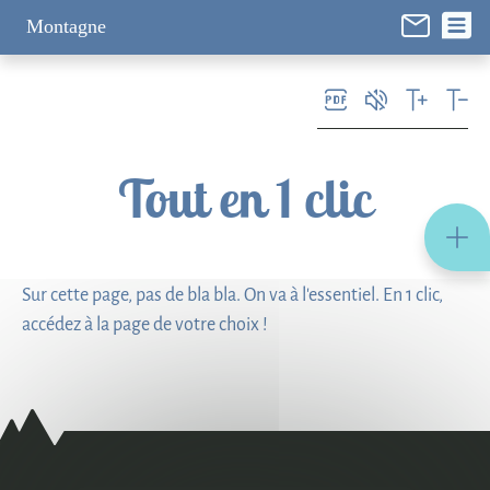
Panneau de gestion des cookies
Montagne
Tout en 1 clic
Sur cette page, pas de bla bla. On va à l'essentiel. En 1 clic,
accédez à la page de votre choix !