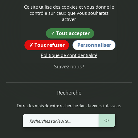
Montagne
Ce site utilise des cookies et vous donne le
contrôle sur ceux que vous souhaitez
Coordonnées
activer
de la mairie
Tout accepter
262 rue du Village,
38160 Montagne
Tout refuser
Personnaliser
tél : 04 76 36 40 15
Politique de confidentialité
Suivez nous !
Recherche
Entrez les mots de votre recherche dans la zone ci-dessous.
Recherchez
Ok
sur
le
site