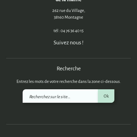
262 rue du Village,
38160 Montagne
tél : 04 76 36 40 15
Suivez nous !
Recherche
Entrez les mots de votre recherche dans la zone ci-dessous.
Recherchez
Ok
sur
le
site