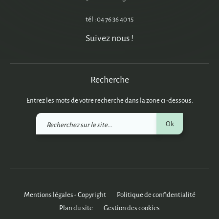
tél : 04 76 36 40 15
Suivez nous !
Recherche
Entrez les mots de votre recherche dans la zone ci-dessous.
Recherchez
Ok
sur
le
site
Mentions légales - Copyright
Politique de confidentialité
Plan du site
Gestion des cookies