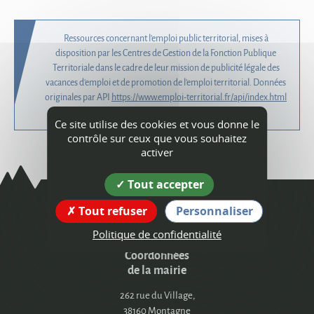
Ressources concernant l'emploi public territorial, mises à
disposition par les Centres de Gestion de la Fonction Publique
Territoriale dans le cadre de leur mission de publicité légale des
vacances d'emploi et de promotion de l'emploi territorial. Données
originales par API
https://www.emploi-territorial.fr/api/index.html
mise à jour le
Ce site utilise des cookies et vous donne le
contrôle sur ceux que vous souhaitez
activer
Tout accepter
Tout refuser
Personnaliser
Montagne
Politique de confidentialité
Coordonnées
de la mairie
262 rue du Village,
38160 Montagne