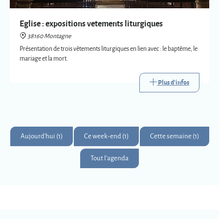
Plus d'infos
Aujourd'hui (1)
Ce week-end (1)
Cette semaine (1)
Tout l'agenda
Montagne
Montagnards & Montagnardes
2
273
9
Km
superficie
habitants