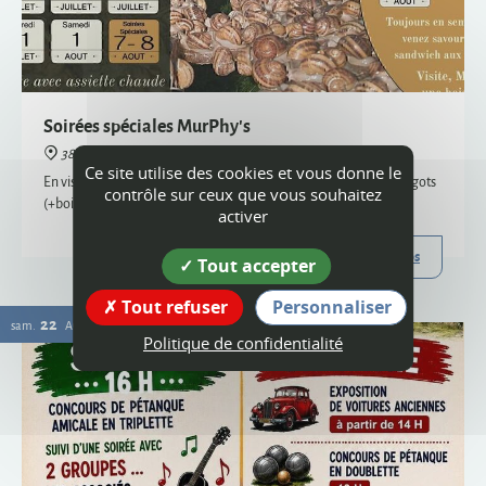
38160 Montagne
En visite semi-nocturne, venez savourer notre sandwich aux escargots
(+boisson) - uniquement sur réservation, places limitées
Plus d'infos
22
Ce site utilise des cookies et vous donne le
sam.
AOÛT
contrôle sur ceux que vous souhaitez
activer
Tout accepter
Tout refuser
Personnaliser
Politique de confidentialité
Vogue
38160 Montagne
Organisée par le comité des fêtes et l'ACCA, la vogue de Montagne