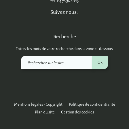
tél : 04 76 36 40 15
Suivez nous !
Recherche
Entrez les mots de votre recherche dans la zone ci-dessous.
Recherchez
Ok
sur
le
site
Mentions légales - Copyright
Politique de confidentialité
Plan du site
Gestion des cookies