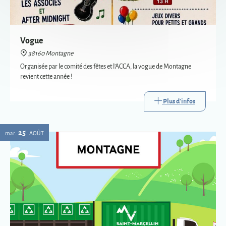
revient cette année !
Plus d'infos
25
mar.
AOÛT
Passage de la déchèterie mobile à Montagne
38160 Montagne
La déchèterie mobile est le service itinérant de collecte de certains
déchets. Mise en place par Saint-Marcellin Vercors Isère Communauté,
elle va à la rencontre des habitants des communes les plus éloignées