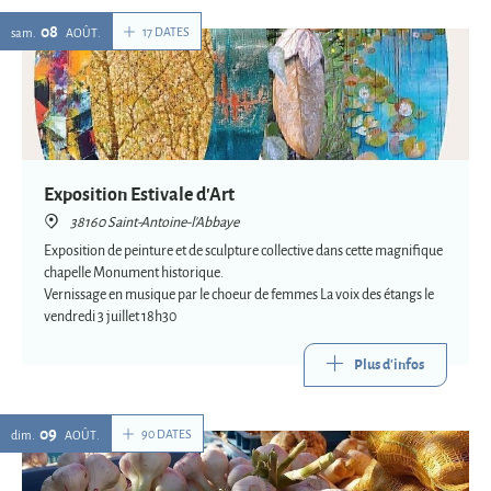
08
17 DATES
sam.
AOÛT
Exposition Estivale d'Art
38160 Saint-Antoine-l'Abbaye
Exposition de peinture et de sculpture collective dans cette magnifique
chapelle Monument historique.
Vernissage en musique par le choeur de femmes La voix des étangs le
vendredi 3 juillet 18h30
Plus d'infos
09
90 DATES
dim.
AOÛT