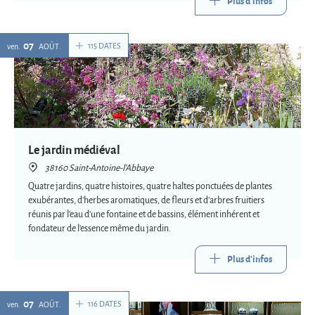
Plus d'infos
07
115 DATES
ven.
AOÛT
Le jardin médiéval
38160 Saint-Antoine-l'Abbaye
Quatre jardins, quatre histoires, quatre haltes ponctuées de plantes
exubérantes, d'herbes aromatiques, de fleurs et d'arbres fruitiers
réunis par l'eau d'une fontaine et de bassins, élément inhérent et
fondateur de l'essence même du jardin.
Plus d'infos
07
116 DATES
ven.
AOÛT