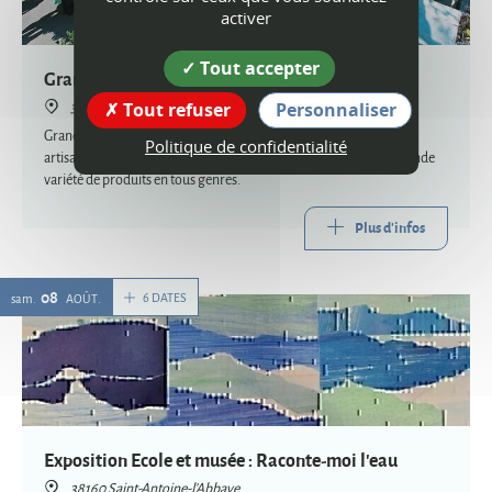
activer
Tout accepter
Grand Marché de Saint-Marcellin
38160 Saint-Marcellin
Tout refuser
Personnaliser
Grand marché où les vêtements, les sacs, les disques, les objets
Politique de confidentialité
artisanaux... emplissent les étalages, offrant aux passants une grande
variété de produits en tous genres.
Plus d'infos
08
6 DATES
sam.
AOÛT
Exposition Ecole et musée : Raconte-moi l'eau
38160 Saint-Antoine-l'Abbaye