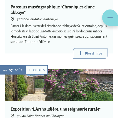
Parcours muséographique "Chroniques d'une
abbaye"
38160 Saint-Antoine-l'Abbaye
Partez à la découverte de l'histoire de l'abbaye de Saint-Antoine, depuis
le modeste village de La Motte-aux-Bois jusqu'à l'ordre puissant des
Hospitaliers de Saint-Antoine, ces moines-guérisseurs qui rayonnèrent
sur toute l'Europe médiévale.
Plus d'infos
07
97 DATES
ven.
AOÛT
Exposition "L'Arthaudière, une seigneurie rurale"
38840 Saint-Bonnet-de-Chavagne