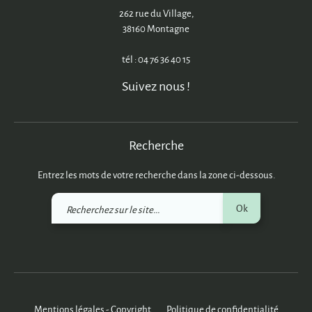
262 rue du Village,
38160 Montagne
tél : 04 76 36 40 15
Suivez nous !
Recherche
Entrez les mots de votre recherche dans la zone ci-dessous.
Recherchez
Ok
sur
le
site
Mentions légales - Copyright
Politique de confidentialité