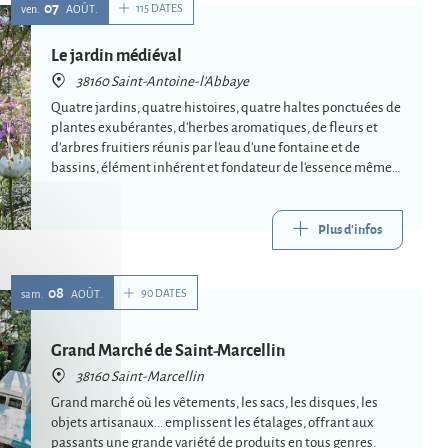
07
115 DATES
ven.
AOÛT
Le jardin médiéval
38160 Saint-Antoine-l'Abbaye
Quatre jardins, quatre histoires, quatre haltes ponctuées de
plantes exubérantes, d'herbes aromatiques, de fleurs et
d'arbres fruitiers réunis par l'eau d'une fontaine et de
bassins, élément inhérent et fondateur de l'essence même
du jardin.
Plus d'infos
08
90 DATES
sam.
AOÛT
Grand Marché de Saint-Marcellin
38160 Saint-Marcellin
Grand marché où les vêtements, les sacs, les disques, les
objets artisanaux... emplissent les étalages, offrant aux
passants une grande variété de produits en tous genres.