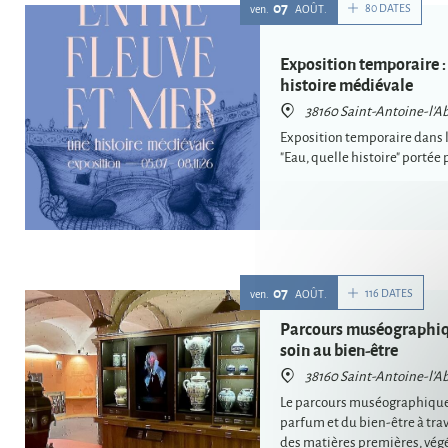
07
80 DATES
ven.
AOÛT
Exposition temporaire : 
histoire médiévale
38160 Saint-Antoine-l'A
Exposition temporaire dans l
"Eau, quelle histoire" portée 
07
116 DATES
ven.
AOÛT
Parcours muséographiqu
soin au bien-être
38160 Saint-Antoine-l'A
Le parcours muséographique r
parfum et du bien-être à trav
des matières premières, végét