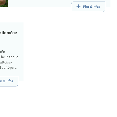
Plus d'infos
Philomène
afin
 la Chapelle
attoise «
 au 30 juin
us d'infos