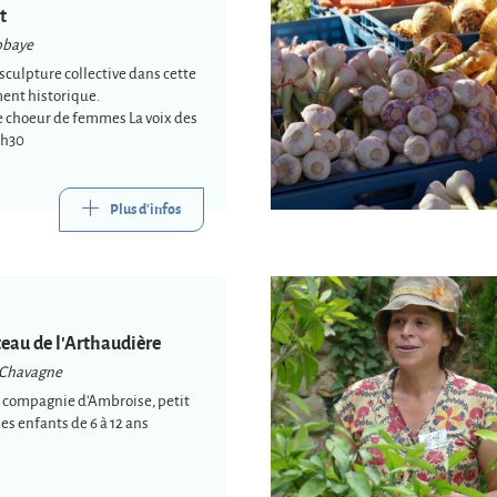
t
bbaye
sculpture collective dans cette
nt historique.
e choeur de femmes La voix des
 18h30
Plus d'infos
teau de l'Arthaudière
-Chavagne
n compagnie d'Ambroise, petit
les enfants de 6 à 12 ans