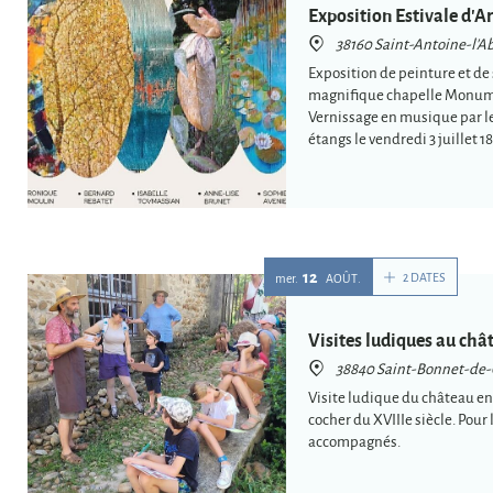
Exposition Estivale d'Ar
38160 Saint-Antoine-l'A
Exposition de peinture et de 
magnifique chapelle Monume
Vernissage en musique par l
étangs le vendredi 3 juillet
12
2 DATES
mer.
AOÛT
Visites ludiques au châ
38840 Saint-Bonnet-de
Visite ludique du château e
cocher du XVIIIe siècle. Pour 
accompagnés.