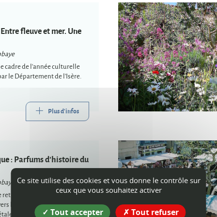
Entre fleuve et mer. Une
bbaye
e cadre de l'année culturelle
par le Département de l'Isère.
Plus d'infos
e : Parfums d'histoire du
Ce site utilise des cookies et vous donne le contrôle sur
bbaye
ceux que vous souhaitez activer
etrace l'histoire croisée du
ers les siècles. Venez découvrir
Tout accepter
Tout refuser
ales ou animales, et sentir les