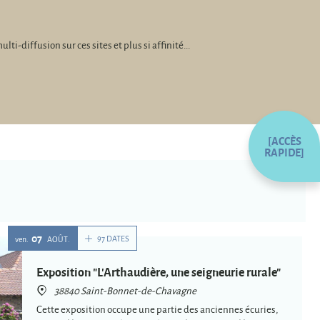
diffusion sur ces sites et plus si affinité...
[ACCÈS
RAPIDE]
07
97 DATES
ven.
AOÛT
Exposition "L'Arthaudière, une seigneurie rurale"
38840 Saint-Bonnet-de-Chavagne
Cette exposition occupe une partie des anciennes écuries,