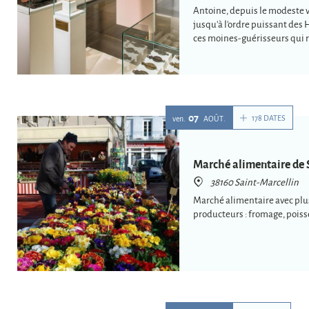
Antoine, depuis le modeste v
jusqu'à l'ordre puissant des 
ces moines-guérisseurs qui r
médiévale.
07
178 DATES
ven.
AOÛT
Marché alimentaire de 
38160 Saint-Marcellin
Marché alimentaire avec pl
producteurs : fromage, poiss