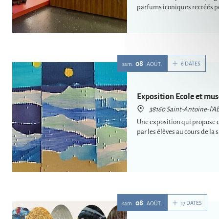
parfums iconiques recréés po
08
6 DATES
sam.
AOÛT
Exposition Ecole et mus
38160 Saint-Antoine-l'A
Une exposition qui propose d
08
17 DATES
sam.
AOÛT