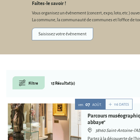
Faîtes-le savoir !
Vous organisez un évènement (concert, expo, loto, etc.) ouv
La commune, la communauté de communes et l'office de touris
Saisissez votre évènement
15 Résultat(s)
Filtre
07
116 DATES
ven.
AOÛT
Parcours muséographiq
abbaye"
38160 Saint-Antoine-l'A
Partez à la découverte de l'hi