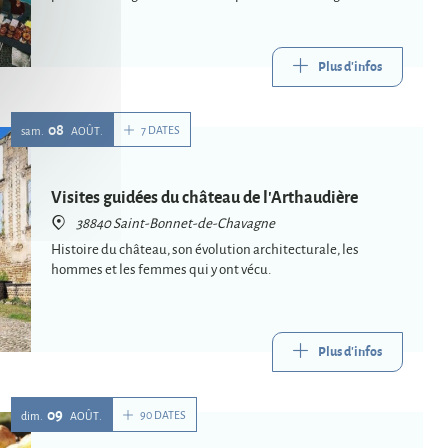
Plus d'infos
08
7 DATES
sam.
AOÛT
Visites guidées du château de l'Arthaudière
38840 Saint-Bonnet-de-Chavagne
Histoire du château, son évolution architecturale, les
hommes et les femmes qui y ont vécu.
Plus d'infos
09
90 DATES
dim.
AOÛT