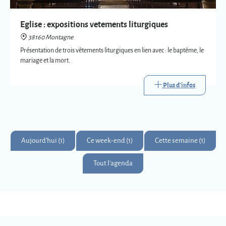
Plus d'infos
Aujourd'hui (1)
Ce week-end (1)
Cette semaine (1)
Tout l'agenda
Montagne
Montagnards & Montagnardes
2
273
9
Km
superficie
habitants