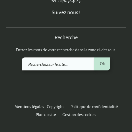
tél : 04 76 36 40 15
Suivez nous !
Recherche
Entrez les mots de votre recherche dans la zone ci-dessous.
Recherchez
Ok
sur
le
site
Mentions légales - Copyright
Politique de confidentialité
Plan du site
Gestion des cookies