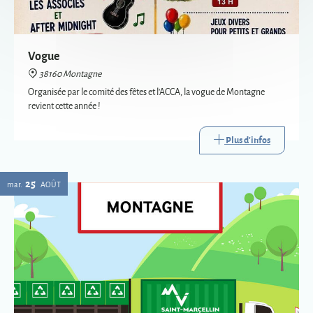
revient cette année !
Plus d'infos
25
mar.
AOÛT
Passage de la déchèterie mobile à Montagne
38160 Montagne
La déchèterie mobile est le service itinérant de collecte de certains
déchets. Mise en place par Saint-Marcellin Vercors Isère Communauté,
elle va à la rencontre des habitants des communes les plus éloignées