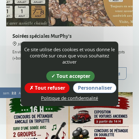
38160 Montagne
En visite semi-nocturne, venez savourer notre sandwich aux escargots
(+boisson) - uniquement sur réservation, places limitées
Plus d'infos
22
Ce site utilise des cookies et vous donne le
sam.
AOÛT
contrôle sur ceux que vous souhaitez
activer
Tout accepter
Tout refuser
Personnaliser
Politique de confidentialité
Vogue
38160 Montagne
Organisée par le comité des fêtes et l'ACCA, la vogue de Montagne