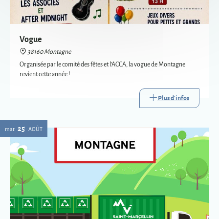
revient cette année !
Plus d'infos
25
mar.
AOÛT
Passage de la déchèterie mobile à Montagne
38160 Montagne
La déchèterie mobile est le service itinérant de collecte de certains
déchets. Mise en place par Saint-Marcellin Vercors Isère Communauté,
elle va à la rencontre des habitants des communes les plus éloignées