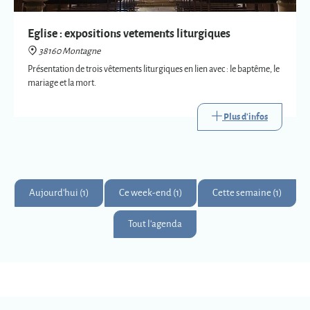
Plus d'infos
Aujourd'hui (1)
Ce week-end (1)
Cette semaine (1)
Tout l'agenda
Montagne
Montagnards & Montagnardes
2
273
9
Km
superficie
habitants