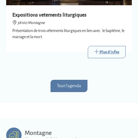
Plus d'infos
Tout l'agenda
Montagne
Montagnards & Montagnardes
2
273
9
Km
superficie
habitants
Plus d'infos