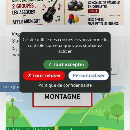
38160 Montagne
Organisée par le comité des fêtes et l'ACCA, la vogue de Montagne
revient cette année !
Plus d'infos
Ce site utilise des cookies et vous donne le
25
contrôle sur ceux que vous souhaitez
mar.
AOÛT
activer
Tout accepter
Tout refuser
Personnaliser
Politique de confidentialité
Passage de la déchèterie mobile à Montagne
38160 Montagne
La déchèterie mobile est le service itinérant de collecte de certains