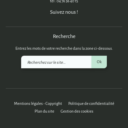
tél : 04 76 36 40 15
Suivez nous !
Recherche
Entrez les mots de votre recherche dans la zone ci-dessous.
Recherchez
Ok
sur
le
site
Mentions légales - Copyright
Politique de confidentialité
Plan du site
Gestion des cookies