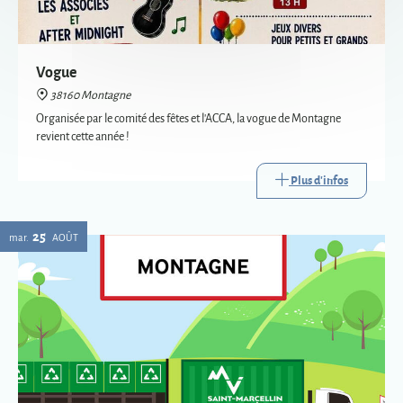
revient cette année !
Plus d'infos
25
mar.
AOÛT
Passage de la déchèterie mobile à Montagne
38160 Montagne
La déchèterie mobile est le service itinérant de collecte de certains
déchets. Mise en place par Saint-Marcellin Vercors Isère Communauté,
elle va à la rencontre des habitants des communes les plus éloignées