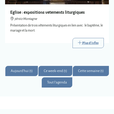
Plus d'infos
Aujourd'hui (1)
Ce week-end (1)
Cette semaine (1)
Tout l'agenda
Montagne
Montagnards & Montagnardes
2
273
9
Km
superficie
habitants