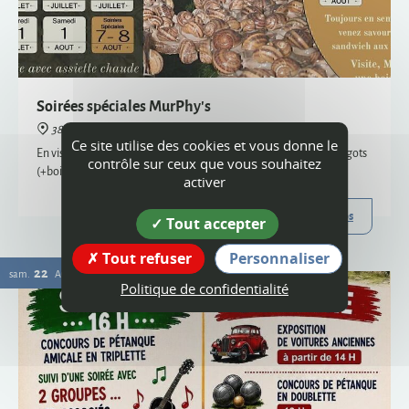
38160 Montagne
En visite semi-nocturne, venez savourer notre sandwich aux escargots
(+boisson) - uniquement sur réservation, places limitées
Plus d'infos
22
Ce site utilise des cookies et vous donne le
sam.
AOÛT
contrôle sur ceux que vous souhaitez
activer
Tout accepter
Tout refuser
Personnaliser
Politique de confidentialité
Vogue
38160 Montagne
Organisée par le comité des fêtes et l'ACCA, la vogue de Montagne