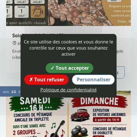
38160 Montagne
En visite semi-nocturne, venez savourer notre sandwich aux escargots
(+boisson) - uniquement sur réservation, places limitées
Plus d'infos
Ce site utilise des cookies et vous donne le
22
contrôle sur ceux que vous souhaitez
sam.
AOÛT
activer
Tout accepter
Tout refuser
Personnaliser
Politique de confidentialité
Vogue
38160 Montagne
Organisée par le comité des fêtes et l'ACCA, la vogue de Montagne