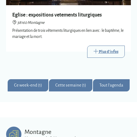
Plus d'infos
Ce week-end (1)
Cette semaine (1)
Tout l'agenda
Montagne
Montagnards & Montagnardes
2
273
9
Km
superficie
habitants
Plus d'infos