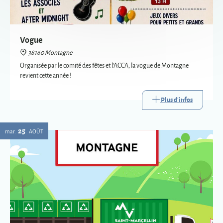
revient cette année !
Plus d'infos
25
mar.
AOÛT
Passage de la déchèterie mobile à Montagne
38160 Montagne
La déchèterie mobile est le service itinérant de collecte de certains
déchets. Mise en place par Saint-Marcellin Vercors Isère Communauté,
elle va à la rencontre des habitants des communes les plus éloignées