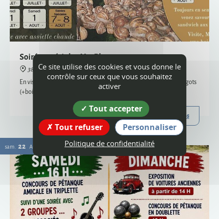
38160 Montagne
En visite semi-nocturne, venez savourer notre sandwich aux escargots
(+boisson) - uniquement sur réservation, places limitées
Plus d'infos
Ce site utilise des cookies et vous donne le
22
contrôle sur ceux que vous souhaitez
sam.
AOÛT
activer
Tout accepter
Tout refuser
Personnaliser
Politique de confidentialité
Vogue
38160 Montagne
Organisée par le comité des fêtes et l'ACCA, la vogue de Montagne