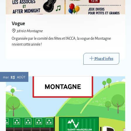
revient cette année !
Plus d'infos
25
mar.
AOÛT
Passage de la déchèterie mobile à Montagne
38160 Montagne
La déchèterie mobile est le service itinérant de collecte de certains
déchets. Mise en place par Saint-Marcellin Vercors Isère Communauté,
elle va à la rencontre des habitants des communes les plus éloignées