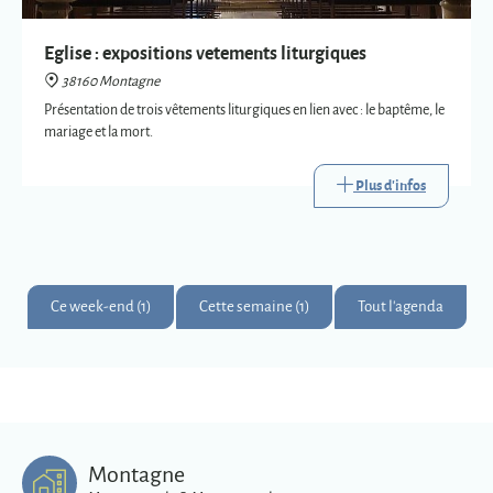
Plus d'infos
Ce week-end (1)
Cette semaine (1)
Tout l'agenda
Montagne
Montagnards & Montagnardes
2
273
9
Km
superficie
habitants
Plus d'infos