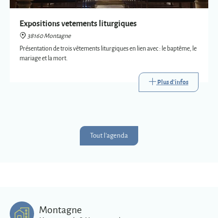
Plus d'infos
Tout l'agenda
Montagne
Montagnards & Montagnardes
2
273
9
Km
superficie
habitants
Plus d'infos