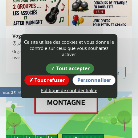
38160 Montagne
Organisée par le comité des fêtes et l'ACCA, la vogue de Montagne
revient cette année !
Plus d'infos
Ce site utilise des cookies et vous donne le
25
contrôle sur ceux que vous souhaitez
mar.
AOÛT
activer
Tout accepter
Tout refuser
Personnaliser
Politique de confidentialité
Passage de la déchèterie mobile à Montagne
38160 Montagne
La déchèterie mobile est le service itinérant de collecte de certains