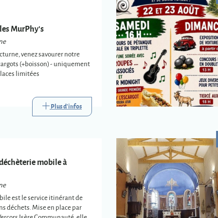
ales MurPhy's
ne
cturne, venez savourer notre
argots (+boisson) - uniquement
places limitées
Plus d'infos
 déchèterie mobile à
ne
ile est le service itinérant de
ins déchets. Mise en place par
Vercors Isère Communauté, elle