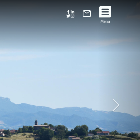
Suivez
Menu
nous
!