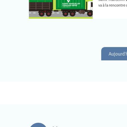
va à la rencontr
plus éloignées de
intercommunale
Aujourd'h