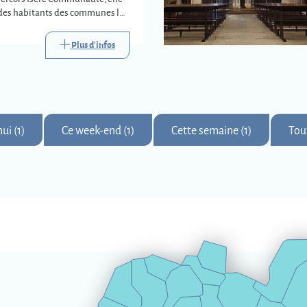
e des habitants des communes les
s trois déchèteries
s.
Plus d'infos
ui (1)
Ce week-end (1)
Cette semaine (1)
Tou