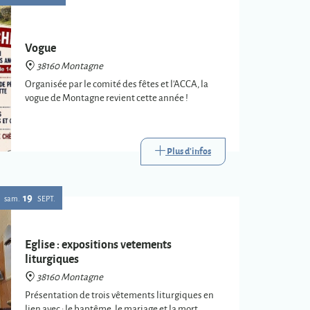
Vogue
38160 Montagne
Organisée par le comité des fêtes et l'ACCA, la
vogue de Montagne revient cette année !
Plus d'infos
19
sam.
SEPT.
Eglise : expositions vetements
liturgiques
38160 Montagne
Présentation de trois vêtements liturgiques en
lien avec : le baptême, le mariage et la mort.