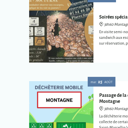
Soirées spéci
38160 Montag
En visite semi-no
sandwich aux esc
sur réservation, 
25
mar.
AOÛT
Passage de la
Montagne
38160 Montag
La déchèterie mob
collecte de certa
Saint-Marcellin 