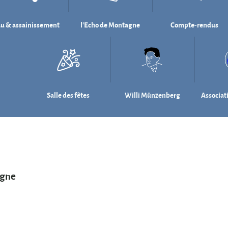
u & assainissement
l'Echo de Montagne
Compte-rendus
Salle des fêtes
Willi Münzenberg
Associat
agne