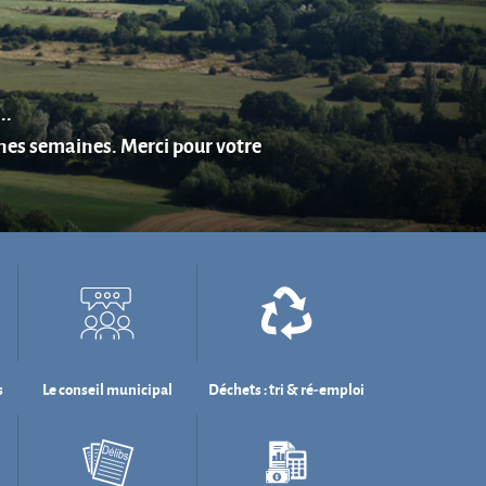
s
Le conseil municipal
Déchets : tri & ré-emploi