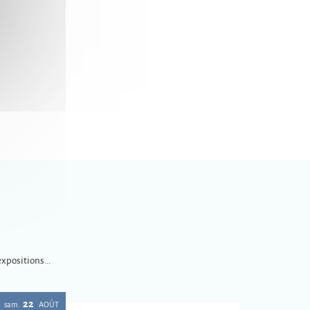
xpositions...
22
sam.
AOÛT