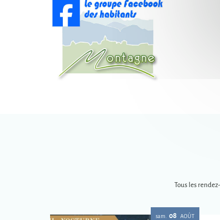
Tous les rendez
08
sam.
AOÛT