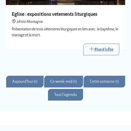
Plus d'infos
Aujourd'hui (1)
Ce week-end (1)
Cette semaine (1)
Tout l'agenda
Montagne
Montagnards & Montagnardes
2
273
9
Km
superficie
habitants