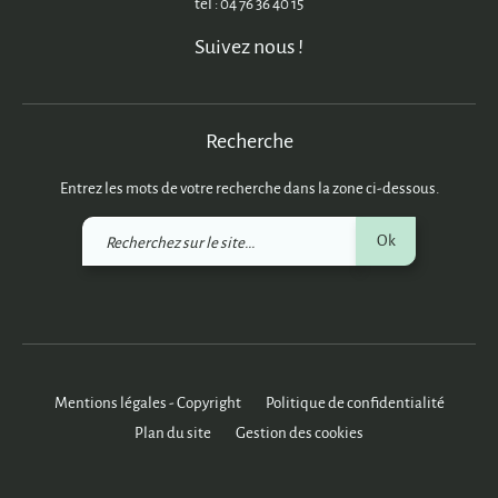
tél : 04 76 36 40 15
Suivez nous !
Recherche
Entrez les mots de votre recherche dans la zone ci-dessous.
Recherchez
Ok
sur
le
site
Mentions légales - Copyright
Politique de confidentialité
Plan du site
Gestion des cookies