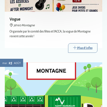
revient cette année !
Plus d'infos
25
mar.
AOÛT
Passage de la déchèterie mobile à Montagne
38160 Montagne
La déchèterie mobile est le service itinérant de collecte de certains
déchets. Mise en place par Saint-Marcellin Vercors Isère Communauté,
elle va à la rencontre des habitants des communes les plus éloignées