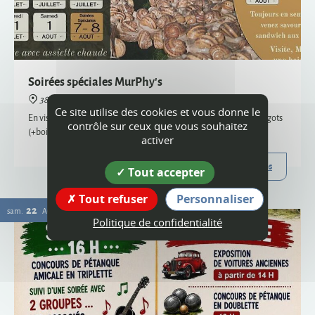
38160 Montagne
En visite semi-nocturne, venez savourer notre sandwich aux escargots
(+boisson) - uniquement sur réservation, places limitées
Plus d'infos
22
Ce site utilise des cookies et vous donne le
sam.
AOÛT
contrôle sur ceux que vous souhaitez
activer
Tout accepter
Tout refuser
Personnaliser
Politique de confidentialité
Vogue
38160 Montagne
Organisée par le comité des fêtes et l'ACCA, la vogue de Montagne