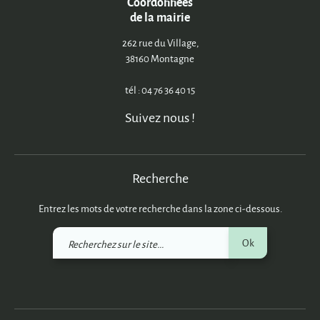
Coordonnées
de la mairie
262 rue du Village,
38160 Montagne
tél : 04 76 36 40 15
Suivez nous !
Recherche
Entrez les mots de votre recherche dans la zone ci-dessous.
Recherchez
Ok
sur
le
site