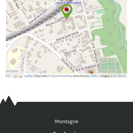
Leaflet
| Map data ©
OpenStreetMap
contributors,
ODbL
, Imagery ©
CC-BY-SA
Montagne