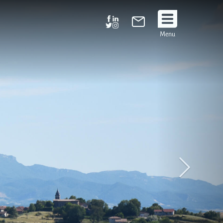
Suivez
Menu
nous
!