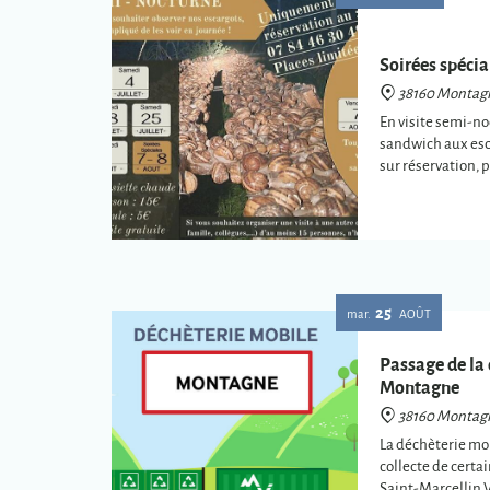
Soirées spéci
38160 Montag
En visite semi-no
sandwich aux esc
sur réservation, 
25
mar.
AOÛT
Passage de la
Montagne
38160 Montag
La déchèterie mob
collecte de certa
Saint-Marcellin 