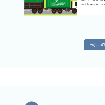
va à la rencontr
plus éloignées de
intercommunale
Aujourd'h