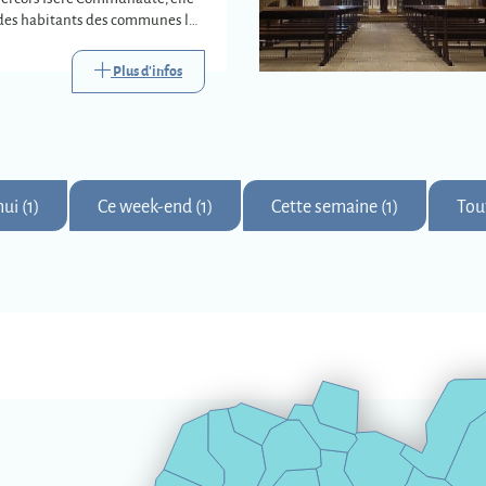
e des habitants des communes les
s trois déchèteries
s.
Plus d'infos
ui (1)
Ce week-end (1)
Cette semaine (1)
Tou