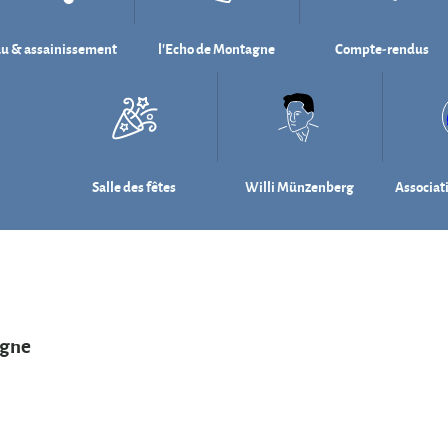
u & assainissement
l'Echo de Montagne
Compte-rendus
Salle des fêtes
Willi Münzenberg
Associat
agne