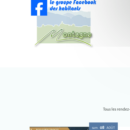
Tous les rendez
08
sam.
AOÛT