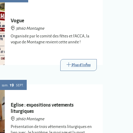
Vogue
38160 Montagne
Organisée par le comité des fêtes et l'ACCA, la
vogue de Montagne revient cette année !
Plus d'infos
19
sam.
SEPT.
Eglise : expositions vetements
liturgiques
38160 Montagne
Présentation de trois vêtements liturgiques en
lien avec : le baptême, le mariage et la mort.