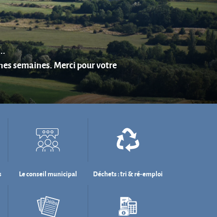
s
Le conseil municipal
Déchets : tri & ré-emploi