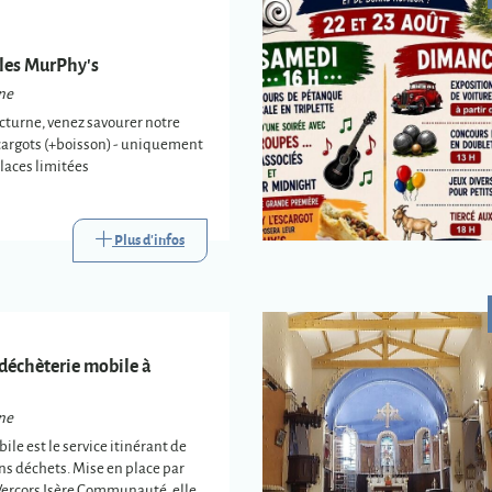
ales MurPhy's
ne
cturne, venez savourer notre
argots (+boisson) - uniquement
places limitées
Plus d'infos
 déchèterie mobile à
ne
ile est le service itinérant de
ins déchets. Mise en place par
Vercors Isère Communauté, elle