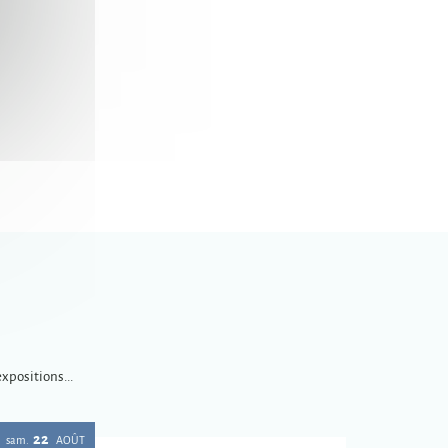
xpositions...
22
sam.
AOÛT