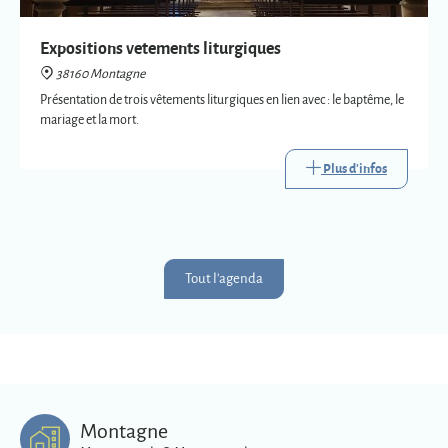
Plus d'infos
Tout l'agenda
Montagne
Montagnards & Montagnardes
2
273
9
Km
superficie
habitants
Plus d'infos