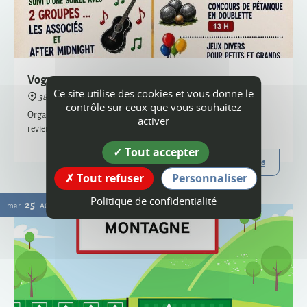
38160 Montagne
Organisée par le comité des fêtes et l'ACCA, la vogue de Montagne
revient cette année !
Plus d'infos
Ce site utilise des cookies et vous donne le
25
contrôle sur ceux que vous souhaitez
mar.
AOÛT
activer
Tout accepter
Tout refuser
Personnaliser
Politique de confidentialité
Passage de la déchèterie mobile à Montagne
38160 Montagne
La déchèterie mobile est le service itinérant de collecte de certains