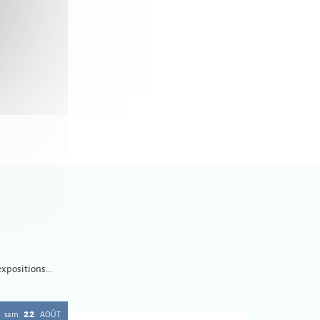
xpositions...
22
sam.
AOÛT