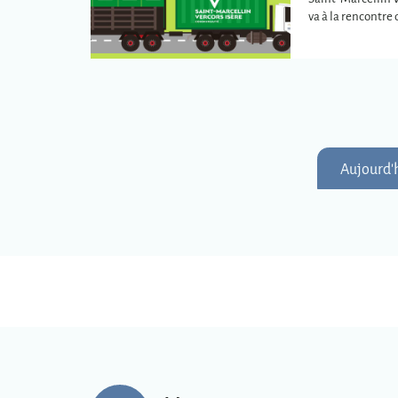
va à la rencontr
plus éloignées de
intercommunale
Aujourd'h