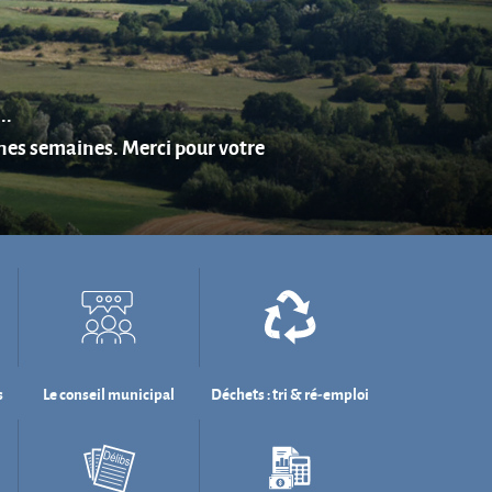
s
Le conseil municipal
Déchets : tri & ré-emploi