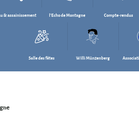
u & assainissement
l'Echo de Montagne
Compte-rendus
Salle des fêtes
Willi Münzenberg
Associat
agne