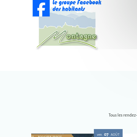
Tous les rendez
07
ven.
AOÛT