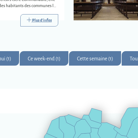
e des habitants des communes les
s trois déchèteries
s.
Plus d'infos
ui (1)
Ce week-end (1)
Cette semaine (1)
Tou