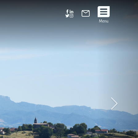
Suivez
Menu
nous
!