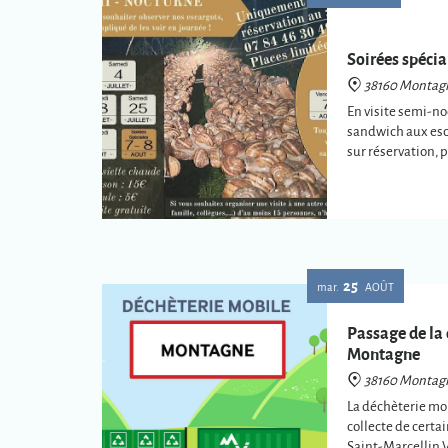
Soirées spéci
38160 Montag
En visite semi-no
sandwich aux esc
sur réservation, 
25
mar.
AOÛT
Passage de la
Montagne
38160 Montag
La déchèterie mob
collecte de certa
Saint-Marcellin 