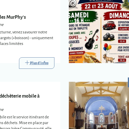
ales MurPhy's
ne
cturne, venez savourer notre
argots (+boisson) - uniquement
places limitées
Plus d'infos
 déchèterie mobile à
ne
ile est le service itinérant de
ins déchets. Mise en place par
Vercors Isère Communauté, elle