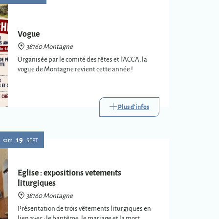
Vogue
38160 Montagne
Organisée par le comité des fêtes et l'ACCA, la
vogue de Montagne revient cette année !
Plus d'infos
19
sam.
SEPT.
Eglise : expositions vetements
liturgiques
38160 Montagne
Présentation de trois vêtements liturgiques en
lien avec : le baptême, le mariage et la mort.