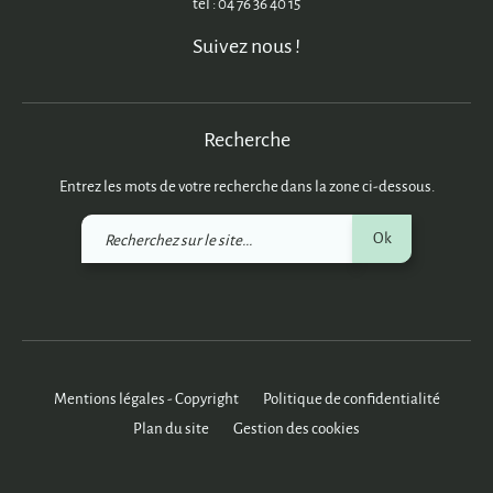
tél : 04 76 36 40 15
Suivez nous !
Recherche
Entrez les mots de votre recherche dans la zone ci-dessous.
Recherchez
Ok
sur
le
site
Mentions légales - Copyright
Politique de confidentialité
Plan du site
Gestion des cookies