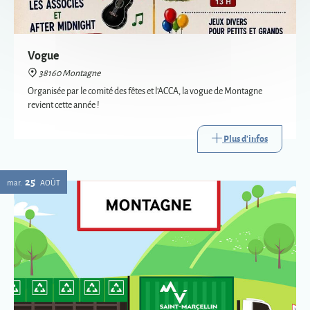
revient cette année !
Plus d'infos
25
mar.
AOÛT
Passage de la déchèterie mobile à Montagne
38160 Montagne
La déchèterie mobile est le service itinérant de collecte de certains
déchets. Mise en place par Saint-Marcellin Vercors Isère Communauté,
elle va à la rencontre des habitants des communes les plus éloignées