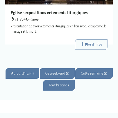
Plus d'infos
Aujourd'hui (1)
Ce week-end (1)
Cette semaine (1)
Tout l'agenda
Montagne
Montagnards & Montagnardes
2
273
9
Km
superficie
habitants