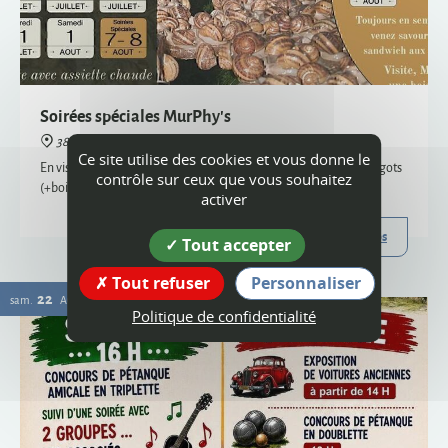
38160 Montagne
En visite semi-nocturne, venez savourer notre sandwich aux escargots
(+boisson) - uniquement sur réservation, places limitées
Plus d'infos
22
Ce site utilise des cookies et vous donne le
sam.
AOÛT
contrôle sur ceux que vous souhaitez
activer
Tout accepter
Tout refuser
Personnaliser
Politique de confidentialité
Vogue
38160 Montagne
Organisée par le comité des fêtes et l'ACCA, la vogue de Montagne