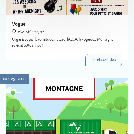
revient cette année !
Plus d'infos
25
mar.
AOÛT
Passage de la déchèterie mobile à Montagne
38160 Montagne
La déchèterie mobile est le service itinérant de collecte de certains
déchets. Mise en place par Saint-Marcellin Vercors Isère Communauté,
elle va à la rencontre des habitants des communes les plus éloignées