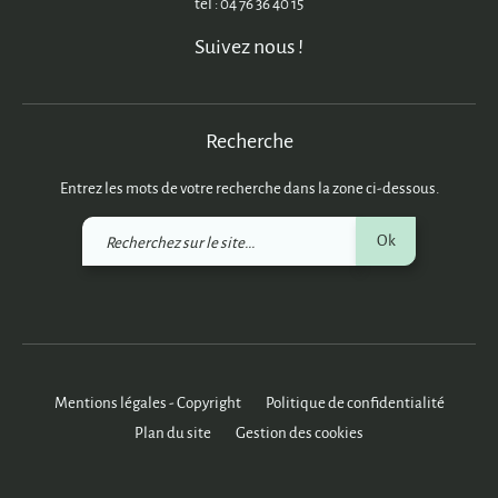
tél : 04 76 36 40 15
Suivez nous !
Recherche
Entrez les mots de votre recherche dans la zone ci-dessous.
Recherchez
Ok
sur
le
site
Mentions légales - Copyright
Politique de confidentialité
Plan du site
Gestion des cookies