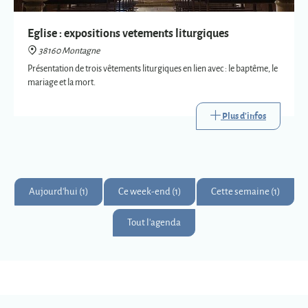
Plus d'infos
Aujourd'hui (1)
Ce week-end (1)
Cette semaine (1)
Tout l'agenda
Montagne
Montagnards & Montagnardes
2
273
9
Km
superficie
habitants