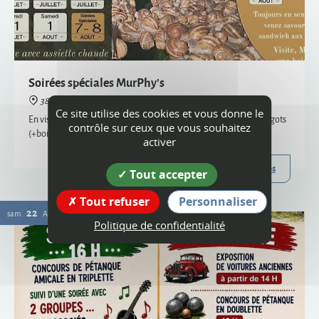
38160 Montagne
En visite semi-nocturne, venez savourer notre sandwich aux escargots
(+boisson) - uniquement sur réservation, places limitées
Plus d'infos
22
Ce site utilise des cookies et vous donne le
sam.
AOÛT
contrôle sur ceux que vous souhaitez
activer
Tout accepter
Tout refuser
Personnaliser
Politique de confidentialité
Vogue
38160 Montagne
Organisée par le comité des fêtes et l'ACCA, la vogue de Montagne