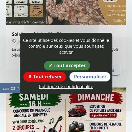
38160 Montagne
En visite semi-nocturne, venez savourer notre sandwich aux escargots
(+boisson) - uniquement sur réservation, places limitées
Plus d'infos
Ce site utilise des cookies et vous donne le
22
contrôle sur ceux que vous souhaitez
sam.
AOÛT
activer
Tout accepter
Tout refuser
Personnaliser
Politique de confidentialité
Vogue
38160 Montagne
Organisée par le comité des fêtes et l'ACCA, la vogue de Montagne