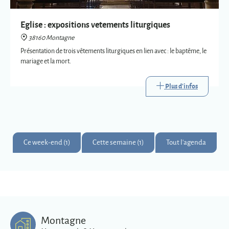
Plus d'infos
Ce week-end (1)
Cette semaine (1)
Tout l'agenda
Montagne
Montagnards & Montagnardes
2
273
9
Km
superficie
habitants
Plus d'infos