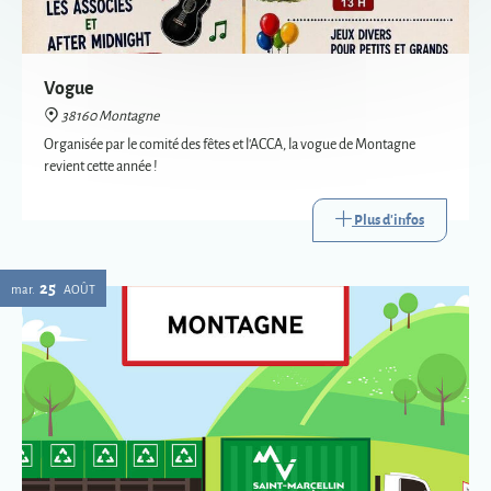
revient cette année !
Plus d'infos
25
mar.
AOÛT
Passage de la déchèterie mobile à Montagne
38160 Montagne
La déchèterie mobile est le service itinérant de collecte de certains
déchets. Mise en place par Saint-Marcellin Vercors Isère Communauté,
elle va à la rencontre des habitants des communes les plus éloignées