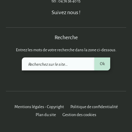
tél : 04 76 36 40 15
Suivez nous !
Recherche
Entrez les mots de votre recherche dans la zone ci-dessous.
Recherchez
Ok
sur
le
site
Mentions légales - Copyright
Politique de confidentialité
Plan du site
Gestion des cookies