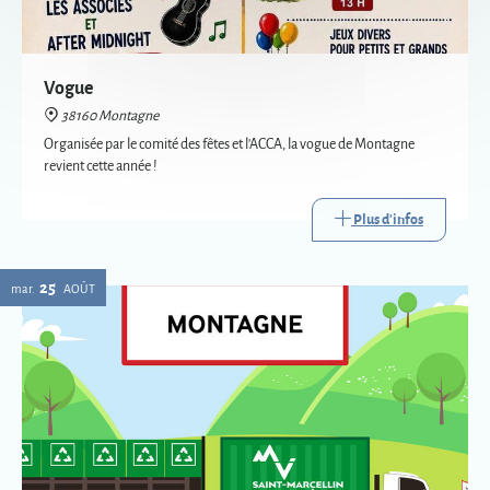
revient cette année !
Plus d'infos
25
mar.
AOÛT
Passage de la déchèterie mobile à Montagne
38160 Montagne
La déchèterie mobile est le service itinérant de collecte de certains
déchets. Mise en place par Saint-Marcellin Vercors Isère Communauté,
elle va à la rencontre des habitants des communes les plus éloignées