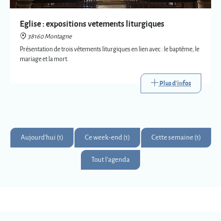
Plus d'infos
Aujourd'hui (1)
Ce week-end (1)
Cette semaine (1)
Tout l'agenda
Montagne
Montagnards & Montagnardes
2
273
9
Km
superficie
habitants