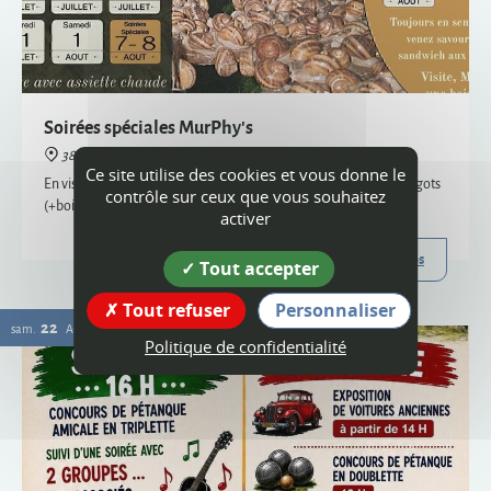
38160 Montagne
En visite semi-nocturne, venez savourer notre sandwich aux escargots
(+boisson) - uniquement sur réservation, places limitées
Plus d'infos
22
Ce site utilise des cookies et vous donne le
sam.
AOÛT
contrôle sur ceux que vous souhaitez
activer
Tout accepter
Tout refuser
Personnaliser
Politique de confidentialité
Vogue
38160 Montagne
Organisée par le comité des fêtes et l'ACCA, la vogue de Montagne