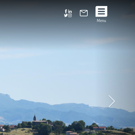
Suivez
Menu
nous
!