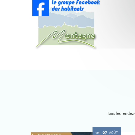
Tous les rendez
07
ven.
AOÛT