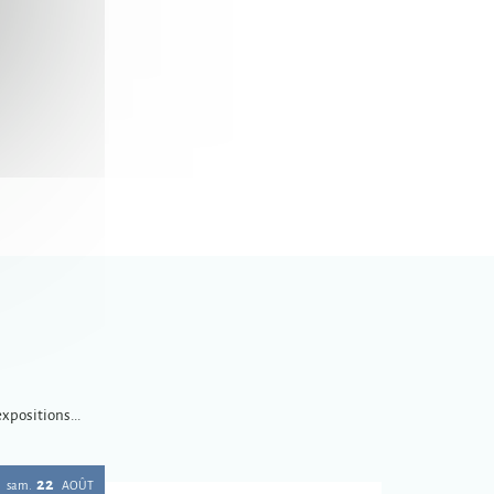
xpositions...
22
sam.
AOÛT