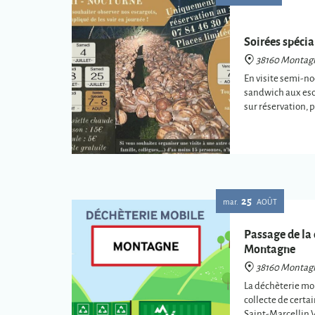
Soirées spéci
38160 Montag
En visite semi-no
sandwich aux esc
sur réservation, 
25
mar.
AOÛT
Passage de la
Montagne
38160 Montag
La déchèterie mob
collecte de certa
Saint-Marcellin 