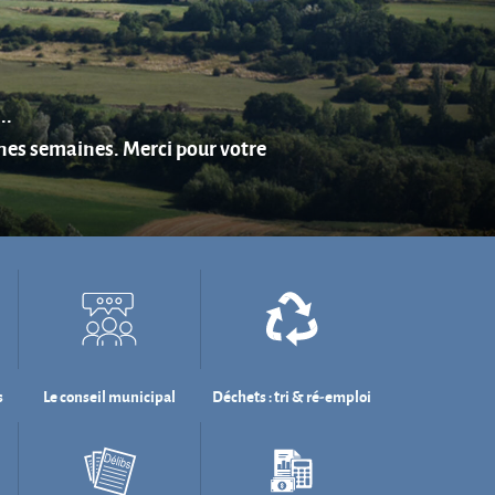
s
Le conseil municipal
Déchets : tri & ré-emploi