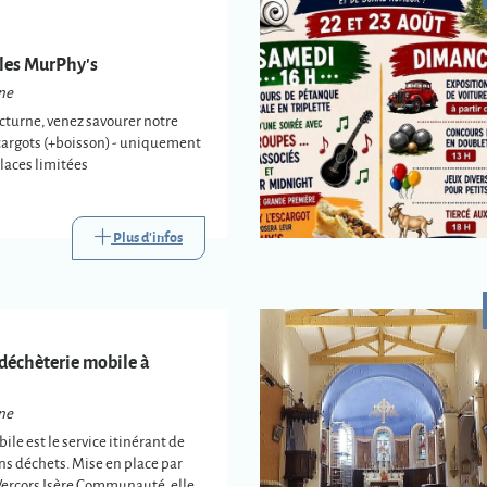
ales MurPhy's
ne
cturne, venez savourer notre
argots (+boisson) - uniquement
places limitées
Plus d'infos
 déchèterie mobile à
ne
ile est le service itinérant de
ins déchets. Mise en place par
Vercors Isère Communauté, elle