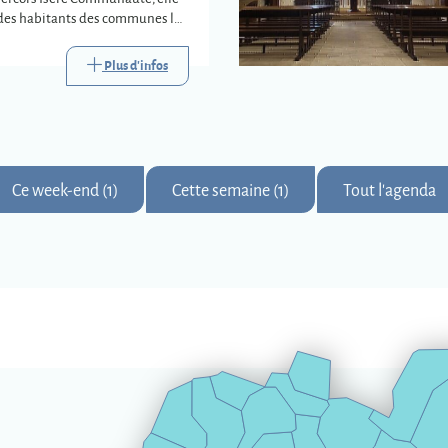
e des habitants des communes les
s trois déchèteries
s.
Plus d'infos
Ce week-end (1)
Cette semaine (1)
Tout l'agenda