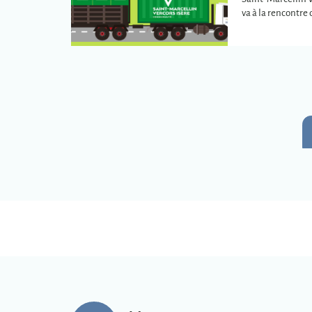
va à la rencontr
plus éloignées de
intercommunale