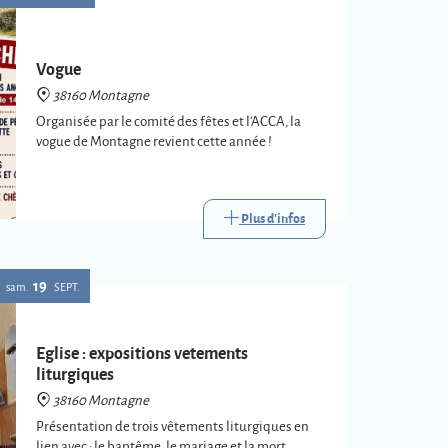
Vogue
38160 Montagne
Organisée par le comité des fêtes et l'ACCA, la
vogue de Montagne revient cette année !
Plus d'infos
19
sam.
SEPT.
Eglise : expositions vetements
liturgiques
38160 Montagne
Présentation de trois vêtements liturgiques en
lien avec : le baptême, le mariage et la mort.