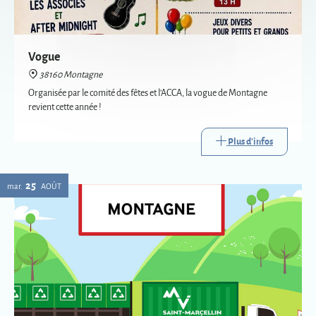
revient cette année !
Plus d'infos
25
mar.
AOÛT
Passage de la déchèterie mobile à Montagne
38160 Montagne
La déchèterie mobile est le service itinérant de collecte de certains
déchets. Mise en place par Saint-Marcellin Vercors Isère Communauté,
elle va à la rencontre des habitants des communes les plus éloignées