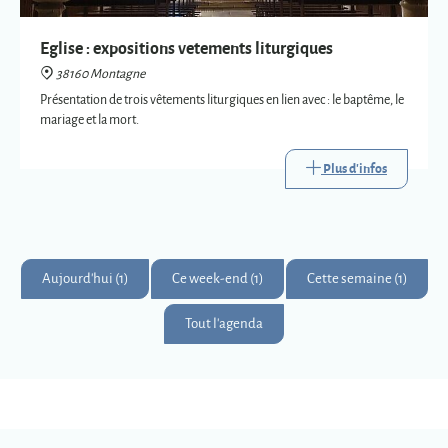
Plus d'infos
Aujourd'hui (1)
Ce week-end (1)
Cette semaine (1)
Tout l'agenda
Montagne
Montagnards & Montagnardes
2
273
9
Km
superficie
habitants