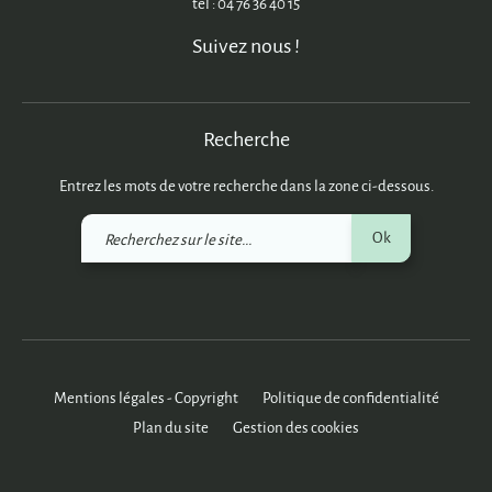
tél : 04 76 36 40 15
Suivez nous !
Recherche
Entrez les mots de votre recherche dans la zone ci-dessous.
Recherchez
Ok
sur
le
site
Mentions légales - Copyright
Politique de confidentialité
Plan du site
Gestion des cookies