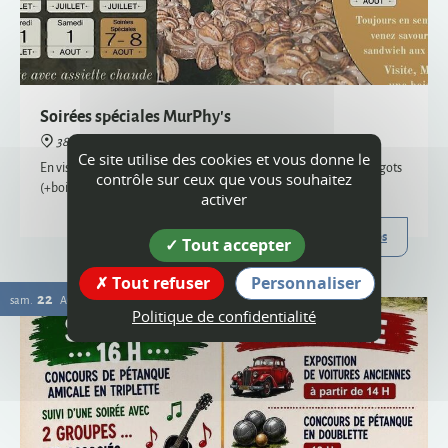
38160 Montagne
En visite semi-nocturne, venez savourer notre sandwich aux escargots
(+boisson) - uniquement sur réservation, places limitées
Plus d'infos
22
Ce site utilise des cookies et vous donne le
sam.
AOÛT
contrôle sur ceux que vous souhaitez
activer
Tout accepter
Tout refuser
Personnaliser
Politique de confidentialité
Vogue
38160 Montagne
Organisée par le comité des fêtes et l'ACCA, la vogue de Montagne