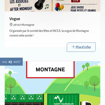
revient cette année !
Plus d'infos
25
mar.
AOÛT
Passage de la déchèterie mobile à Montagne
38160 Montagne
La déchèterie mobile est le service itinérant de collecte de certains
déchets. Mise en place par Saint-Marcellin Vercors Isère Communauté,
elle va à la rencontre des habitants des communes les plus éloignées