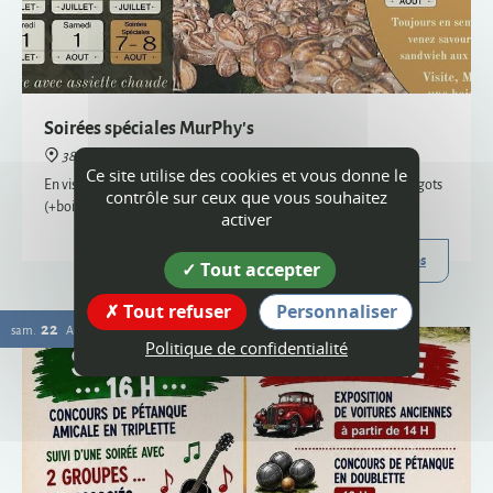
38160 Montagne
En visite semi-nocturne, venez savourer notre sandwich aux escargots
(+boisson) - uniquement sur réservation, places limitées
Plus d'infos
22
Ce site utilise des cookies et vous donne le
sam.
AOÛT
contrôle sur ceux que vous souhaitez
activer
Tout accepter
Tout refuser
Personnaliser
Politique de confidentialité
Vogue
38160 Montagne
Organisée par le comité des fêtes et l'ACCA, la vogue de Montagne