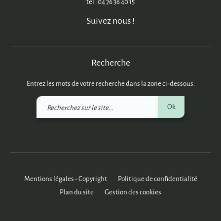
tél : 04 76 36 40 15
Suivez nous !
Recherche
Entrez les mots de votre recherche dans la zone ci-dessous.
Recherchez
Ok
sur
le
site
Mentions légales - Copyright
Politique de confidentialité
Plan du site
Gestion des cookies