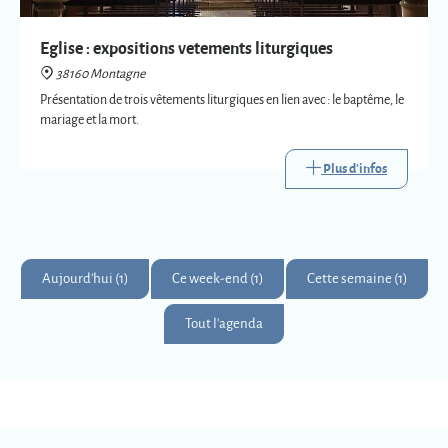
Plus d'infos
Aujourd'hui (1)
Ce week-end (1)
Cette semaine (1)
Tout l'agenda
Montagne
Montagnards & Montagnardes
2
273
9
Km
superficie
habitants