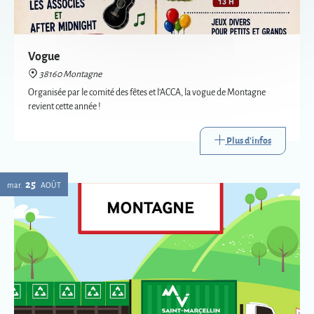
revient cette année !
Plus d'infos
25
mar.
AOÛT
Passage de la déchèterie mobile à Montagne
38160 Montagne
La déchèterie mobile est le service itinérant de collecte de certains
déchets. Mise en place par Saint-Marcellin Vercors Isère Communauté,
elle va à la rencontre des habitants des communes les plus éloignées