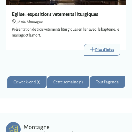
Plus d'infos
Ce week-end (1)
Cette semaine (1)
Tout l'agenda
Montagne
Montagnards & Montagnardes
2
273
9
Km
superficie
habitants
Plus d'infos