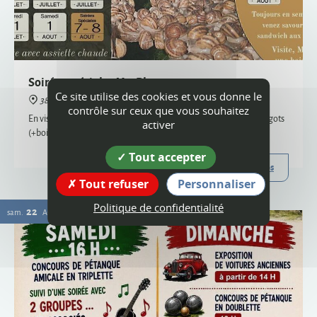
38160 Montagne
En visite semi-nocturne, venez savourer notre sandwich aux escargots
(+boisson) - uniquement sur réservation, places limitées
Plus d'infos
Ce site utilise des cookies et vous donne le
22
contrôle sur ceux que vous souhaitez
sam.
AOÛT
activer
Tout accepter
Tout refuser
Personnaliser
Politique de confidentialité
Vogue
38160 Montagne
Organisée par le comité des fêtes et l'ACCA, la vogue de Montagne