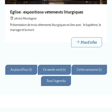
Plus d'infos
Aujourd'hui (1)
Ce week-end (1)
Cette semaine (1)
Tout l'agenda
Montagne
Montagnards & Montagnardes
2
273
9
Km
superficie
habitants