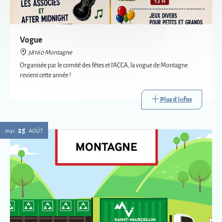
revient cette année !
Plus d'infos
25
mar.
AOÛT
Passage de la déchèterie mobile à Montagne
38160 Montagne
La déchèterie mobile est le service itinérant de collecte de certains
déchets. Mise en place par Saint-Marcellin Vercors Isère Communauté,
elle va à la rencontre des habitants des communes les plus éloignées