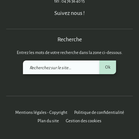
tél : 04 76 36 40 15
Suivez nous !
Recherche
Entrez les mots de votre recherche dans la zone ci-dessous.
Recherchez
Ok
sur
le
site
Mentions légales - Copyright
Politique de confidentialité
Plan du site
Gestion des cookies