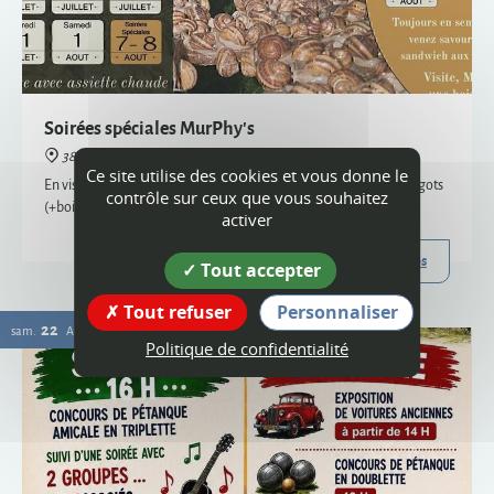
38160 Montagne
En visite semi-nocturne, venez savourer notre sandwich aux escargots
(+boisson) - uniquement sur réservation, places limitées
Plus d'infos
22
Ce site utilise des cookies et vous donne le
sam.
AOÛT
contrôle sur ceux que vous souhaitez
activer
Tout accepter
Tout refuser
Personnaliser
Politique de confidentialité
Vogue
38160 Montagne
Organisée par le comité des fêtes et l'ACCA, la vogue de Montagne