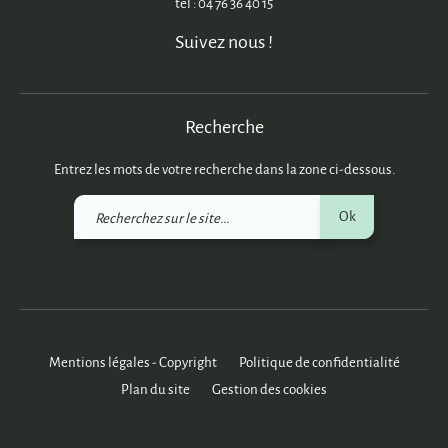
tél : 04 76 36 40 15
Suivez nous !
Recherche
Entrez les mots de votre recherche dans la zone ci-dessous.
Recherchez
Ok
sur
le
site
Mentions légales - Copyright
Politique de confidentialité
Plan du site
Gestion des cookies