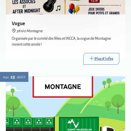
revient cette année !
Plus d'infos
25
mar.
AOÛT
Passage de la déchèterie mobile à Montagne
38160 Montagne
La déchèterie mobile est le service itinérant de collecte de certains
déchets. Mise en place par Saint-Marcellin Vercors Isère Communauté,
elle va à la rencontre des habitants des communes les plus éloignées