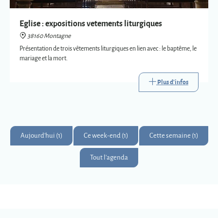
Plus d'infos
Aujourd'hui (1)
Ce week-end (1)
Cette semaine (1)
Tout l'agenda
Montagne
Montagnards & Montagnardes
2
273
9
Km
superficie
habitants