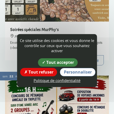
38160 Montagne
En visite semi-nocturne, venez savourer notre sandwich aux escargots
(+boisson) - uniquement sur réservation, places limitées
Plus d'infos
22
Ce site utilise des cookies et vous donne le
sam.
AOÛT
contrôle sur ceux que vous souhaitez
activer
Tout accepter
Tout refuser
Personnaliser
Politique de confidentialité
Vogue
38160 Montagne
Organisée par le comité des fêtes et l'ACCA, la vogue de Montagne