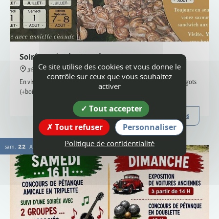
38160 Montagne
En visite semi-nocturne, venez savourer notre sandwich aux escargots
(+boisson) - uniquement sur réservation, places limitées
Plus d'infos
Ce site utilise des cookies et vous donne le
22
contrôle sur ceux que vous souhaitez
sam.
AOÛT
activer
Tout accepter
Tout refuser
Personnaliser
Politique de confidentialité
Vogue
38160 Montagne
Organisée par le comité des fêtes et l'ACCA, la vogue de Montagne