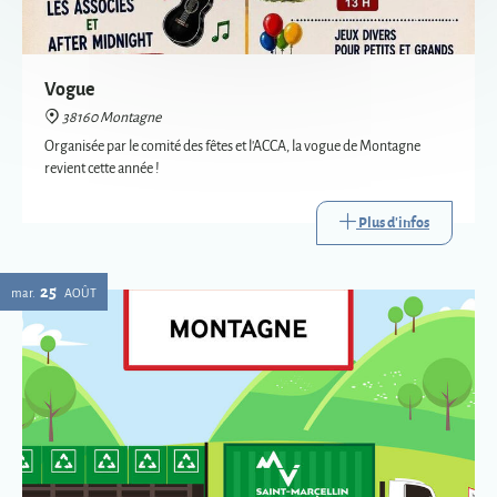
revient cette année !
Plus d'infos
25
mar.
AOÛT
Passage de la déchèterie mobile à Montagne
38160 Montagne
La déchèterie mobile est le service itinérant de collecte de certains
déchets. Mise en place par Saint-Marcellin Vercors Isère Communauté,
elle va à la rencontre des habitants des communes les plus éloignées