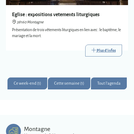
Plus d'infos
Ce week-end (1)
Cette semaine (1)
Tout l'agenda
Montagne
Montagnards & Montagnardes
2
273
9
Km
superficie
habitants
Plus d'infos