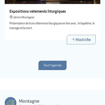
Plus d'infos
Tout l'agenda
Montagne
Montagnards & Montagnardes
2
273
9
Km
superficie
habitants
Plus d'infos