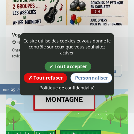
38160 Montagne
Organisée par le comité des fêtes et l'ACCA, la vogue de Montagne
revient cette année !
Plus d'infos
Ce site utilise des cookies et vous donne le
25
contrôle sur ceux que vous souhaitez
mar.
AOÛT
activer
Tout accepter
Tout refuser
Personnaliser
Politique de confidentialité
Passage de la déchèterie mobile à Montagne
38160 Montagne
La déchèterie mobile est le service itinérant de collecte de certains